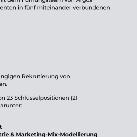
mit dem Führungsteam von Argos
lenten in fünf miteinander verbundenen
gängigen Rekrutierung von
en.
n 23 Schlüsselpositionen (21
darunter:
t
rie & Marketing-Mix-Modellierung