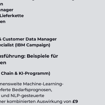
en
anager
 Lieferkette
ten
& Customer Data Manager
ialist (IBM Campaign)
usführung: Beispiele für
gen
y Chain & KI-Programm)
hmensweite Machine-Learning-
ferte Bedarfsprognosen,
en und NLP-gesteuerte
iner kombinierten Auswirkung von
£9