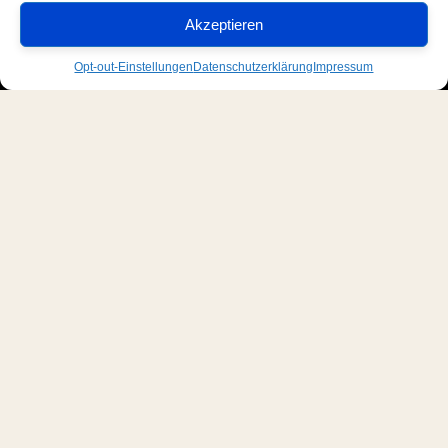
Akzeptieren
Opt-out-Einstellungen
Datenschutzerklärung
Impressum
Ihr Partner bei der Lösung
von Talentherausforderungen